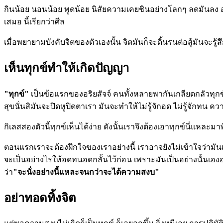
กินน้อย นอนน้อย พูดน้อย นิสัยความเคยชินอย่างโลกๆ ลดมันลง
เสมอ นี้เรียกว่าศีล
เมื่อพยายามบังคับจิตของตัวเองนั้น จิตมันก็จะดิ้นรนต่อสู้มันจะรู้
เห็นทุกข์ทำให้เกิดปัญญา
"ทุกข์"
เป็นข้อแรกของอริยสัจจ์ คนทั้งหลายพากันเกลียดกลัวทุกข์
สุขนั่นสิมันจะปิดหูปิดตาเรา มันจะทำให้ไม่รู้จักอด ไม่รู้จักท
กิเลสสองตัวนี้ทุกข์เห็นได้ง่าย ดังนั้นเราจึงต้องเอาทุกข์นี่แหล
ตอนแรกเราจะต้องฝึกใจของเราอย่างนี้ เราอาจยังไม่เข้าใจว่ามั
จะเป็นอย่างไรให้อดทนอดกลั้นไว้ก่อน เพราะมันเป็นอย่างนั้นเองอ
ว่า
"จะนั่งอย่างนี้แหละจนกว่าจะได้ความสงบ"
อย่าทอดทิ้งจิต