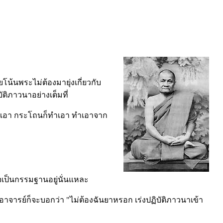
น้นพระไม่ต้องมายุ่งเกี่ยวกับ
บัติภาวนาอย่างเต็มที่
ก็ทำเอา กระโถนก็ทำเอา ทำเอาจาก
จเป็นกรรมฐานอยู่นั่นแหละ
าจารย์ก็จะบอกว่า "ไม่ต้องฉันยาหรอก เร่งปฏิบัติภาวนาเข้า