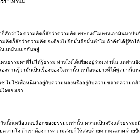
กว่า"
เท่านั้น
จก็สักว่าใจ ความคิดก็สักว่าความคิด พระองค์ไม่ทรงเอามันมาปนกัน
ความคิดก็สักว่าความคิด จะต้องไปยึดมั่นถือมั่นทำไม ถ้าคิดได้รู้สึก
กันแต่มันแยกกันอยู่
รมดาที่ไม่ได้รู้ธรรม ท่านไม่ได้เพียงอยู่ร่วมเท่านั้น แต่ท่านยัง
ท่านรู้ว่ามันเป็นเรื่องของใจเท่านั้น เหมือนอย่างที่ได้พูดมานี่แ
วช ไม่ใช่เพื่อหนีมาอยู่กับความหลงหรืออยู่กับความขลาดความกลัว 
นในใจของเรา
กวันนี้ก็เหลือแต่เปลือกของธรรมะเท่านั้น ความเป็นจริงแล้วธรรมะมี
ความโง่ ถ้าเราต้องการความสงบก็ให้สงบด้วยความฉลาด ด้วยปัญ