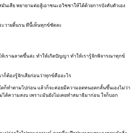
เสีย พยายามต่อสู้เอาชนะอวิชชาให้ได้ด้วยการบังคับตัวเอง
ระวายดิ้นรน ทีนี้เห็นทุกข์ชัดละ
ห้เราฉลาดขึ้นล่ะ ทำให้เกิดปัญญา ทำให้เรารู้จักพิจารณาทุกข์
ก็ต้องรู้จักเสียก่อนว่าทุกข์คืออะไร
งใดก็ทำตามไปก่อน แล้วก็จะค่อยมีความอดทนอดกลั้นขึ้นเองไม่ว่า
็จะไม่ได้ความสงบ เพราะมันยังไม่เคยทำสมาธิมาก่อน ใจก็บอก