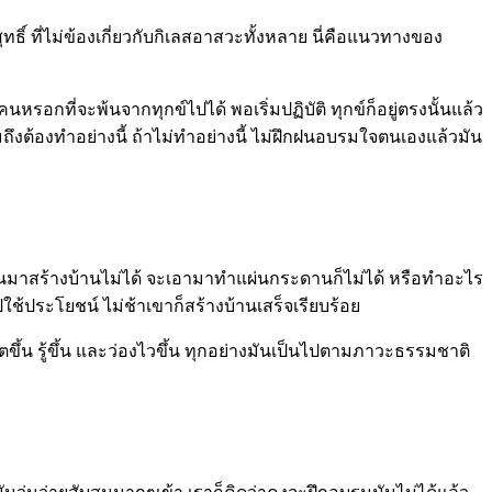
์ ที่ไม่ข้องเกี่ยวกับกิเลสอาสวะทั้งหลาย นี่คือแนวทางของ
หรอกที่จะพ้นจากทุกข์ไปได้ พอเริ่มปฏิบัติ ทุกข์ก็อยู่ตรงนั้นแล้ว
มถึงต้องทำอย่างนี้ ถ้าไม่ทำอย่างนี้ ไม่ฝึกฝนอบรมใจตนเองแล้วมัน
มันมาสร้างบ้านไม่ได้ จะเอามาทำแผ่นกระดานก็ไม่ได้ หรือทำอะไร
ปใช้ประโยชน์ ไม่ช้าเขาก็สร้างบ้านเสร็จเรียบร้อย
ตขึ้น รู้ขึ้น และว่องไวขึ้น ทุกอย่างมันเป็นไปตามภาวะธรรมชาติ