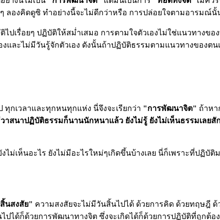
อย่างนี้ไม่เป็น
"การพัฒนาจิต"
แต่มันเป็นการ
"ทอดทิ้งจิต"
ไม่ควร
ื่อยๆ ลองคิดดูซิ ทำอย่างนี้จะไม่ดีกว่าหรือ การปล่อยใจตามอารมณ์น
้ปฏิบัติไปเรื่อยๆ ปฏิบัติให้สม่ำเสมอ การตามใจตัวเองไม่ใช่แนวท
งตัวเองและไม่มีวันรู้จักตัวเอง ดังนั้นถ้าปฏิบัติธรรมตามแนวทางขอ
ิไป ทุกเวลาและทุกหนทุกแห่ง นี่จึงจะเรียกว่า
"การพัฒนาจิต"
ถ้าหา
มีวาสนาปฏิบัติธรรมก็นานนักหนาแล้ว ยังไม่รู้ ยังไม่เห็นธรรมเลยสั
ไร ยังไม่เห็นอะไร ยังไม่มีอะไรใหม่ๆเกิดขึ้นบ้างเลย นี่ก็เพราะที่ปฏ
สิ้นสงสัย"
ความสงสัยจะไม่มีวันสิ้นไปได้ ด้วยการคิด ด้วยทฤษฎี ด
ด้ก็ด้วยการพัฒนาทางจิต ซึ่งจะเกิดได้ก็ด้วยการปฏิบัติที่ถูกต้องเ