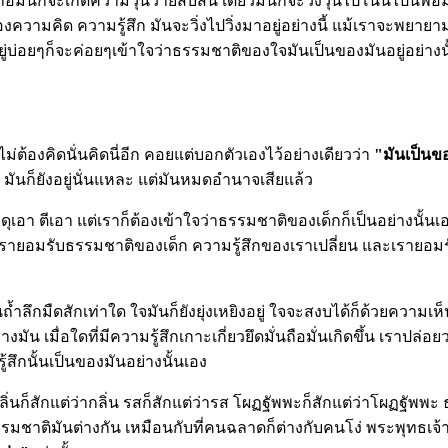
นถือมั่นก็จะเกิดความวุ่นวายสับสน เดี๋ยวมันก็จะวิ่งวุ่นไปโน่นไปนี่
นเองความคิด ความรู้สึก มันจะวิ่งไปวิ่งมาอยู่อย่างนี้ แม้เราจะพยาย
่บ่อยๆก็จะค่อยๆเข้าใจว่าธรรมชาติของใจมันเป็นของมันอยู่อย่างนั้
ก็ไม่ต้องคิดนั่นคิดนี่อีก คอยแต่บอกตัวเองไว้อย่างเดียวว่า
"มันเป็นข
มันก็ยังอยู่นั่นแหละ แต่มันหมดอำนาจเสียแล้ว
เอา ตีเอา แต่เราก็ต้องเข้าใจว่าธรรมชาติของเด็กก็เป็นอย่างนั้นเอ
ายอมรับธรรมชาติของเด็ก ความรู้สึกของเราเปลี่ยน และเรายอมรั
ในถ้ำลึกมืดสักเท่าใด ใจมันก็ยังยุ่งเหยิงอยู่ ใจจะสงบได้ก็ด้วยความเห
มัน เมื่อใดที่มีความรู้สึกเกาะเกี่ยวยึดมั่นถือมั่นเกิดขึ้น เราปล่อยว
สึกนั้นเป็นของมันอย่างนั้นเอง
ยง กลิ่นก็สักแต่ว่ากลิ่น รสก็สักแต่ว่ารส โผฏฐัพพะก็สักแต่ว่าโผฏฐ
ธรรมชาติมันต่างกัน เหมือนกับที่คนฉลาดก็ต่างกับคนโง่ พระพุทธเจ้