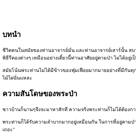
บทนำ
ชีวิตคนในสมัยของท่านอาจารย์มั่น และท่านอาจารย์เสาร์นั้น สบาย
พิธีรีตองต่างๆ เหมือนอย่างเดี๋ยวนี้ท่านอาศัยอยู่ตามป่า ไม่ได้อยู่
สมัยโน้นพระท่านไม่ได้มีข้าวของฟุ่มเฟือยมากมายอย่างที่มีกันท
ไม้ไผ่นั่นแหละ
ความสันโดษของพระป่า
ชาวบ้านก็นานๆจึงจะมาหาสักที ความจริงพระท่านก็ไม่ได้ต้องการอ
พระท่านก็ได้รับความลำบากมากอยู่เหมือนกัน ในการที่อยู่ตามป่า
เถอะ"