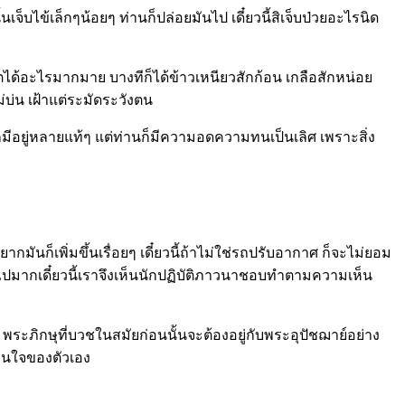
จ็บไข้เล็กๆน้อยๆ ท่านก็ปล่อยมันไป เดี๋ยวนี้สิเจ็บป่วยอะไรนิด
ตได้อะไรมากมาย บางทีก็ได้ข้าวเหนียวสักก้อน เกลือสักหน่อย
ม่บ่น เฝ้าแต่ระมัดระวังตน
็มีอยู่หลายแท้ๆ แต่ท่านก็มีความอดความทนเป็นเลิศ เพราะสิ่ง
ันก็เพิ่มขึ้นเรื่อยๆ เดี๋ยวนี้ถ้าไม่ใช่รถปรับอากาศ ก็จะไม่ยอม
ไปมากเดี๋ยวนี้เราจึงเห็นนักปฏิบัติภาวนาชอบทำตามความเห็น
ถึง พระภิกษุที่บวชในสมัยก่อนนั้นจะต้องอยู่กับพระอุปัชฌาย์อย่าง
อ่านใจของตัวเอง