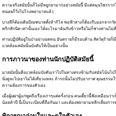
ความจริงสมัยนั้นก็ไม่มีหยูกยามากอย่างสมัยนี้ มีแต่สมุนไพรรากไม
หน่อยก็วิ่งไปโรงพยาบาลแล้ว
บางทีก็ต้องเดินบิณฑบาตตั้งห้ากิโล พอฟ้าสางก็ต้องรีบออกจากวั
พริกสักนิด เท่านั้นเอง ได้อะไรมาฉันกับข้าวหรือไม่ก็ช่างท่านไม่
ท่านปฏิบัติอยู่ในป่าอย่างอดทน อันตรายก็มีรอบด้าน สัตว์ดุร้าย
แวดล้อมสมัยนั้นบังคับให้เป็นอย่างนั้น
การภาวนาของท่านนักปฏิบัติสมัยนี้
มาสมัยนั้นสิ่งแวดล้อมบังคับเราไปในทางตรงข้ามกับสมัยโน้นไปไหนเ
นั่งดูจะไปเอาไม่ได้เทียวแหละ ถ้ารถนั้นไม่ปรับอากาศ คุณธรร
ความต้องการของตัวเอง
เมื่อผู้เฒ่าผู้แก่พูดถึงเรื่องเก่าๆแต่ครั้งก่อน คนเดี๋ยวนี้ฟังเห
น้อยห้าปี นี่เป็นระเบียบที่ถือกันมา และต้องพยายามหลีกเลี่ยงการ