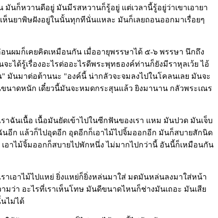
ก็หวานดีอยู่ มันมีรสหวานก็รู้อยู่ แต่เวลานี้รู้อยู่ว่าเขาเอายา
็เห็นยาพิษฝังอยู่ในนั้นทุกทีนั่นแหละ มันก็เลยถอนออกมาเรื่อยๆ
อนผมก็เคยคิดเหมือนกัน เมื่ออายุพรรษาได้ ๕-๖ พรรษา นึกถึง
ะได้รู้เรื่องอะไรต่ออะไรดีพระพุทธองค์ท่านก็ยังมีราหุลเว้ย ไอ้
์ก่อน" มันมาต่อต้านนะ "องค์นี้ น่ากลัวจะจมลงไปในโคลนเลย มันจะ
รบกันขนาดหนัก เดี๋ยวนี้มันจะหมดกระสุนแล้ว ยิงมานาน กลัวพระเณร
บเราฉันเนื้อ เนื้อมันยัดเข้าไปในซีกฟันของเรา แหม มันปวด มันเจ็บ
ันอีก แล้วก็ไปอุดอีก อุดอีกก็เอาไม้ไปจิ้มออกอีก มันก็สบายสักนิด
ย เอาไม้จิ้มออกก็สบายไปพักหนึ่ง ไม่มากไปกว่านี้ อันนี้ก็เหมือนกัน
เราเอาไม้ไปแหย่ ยิ่งแหย่ก็ยิ่งหล่นมาใส่ มดมันหล่นลงมาใส่หน้า
ามว่า อะไรที่เราเห็นโทษ มันดีขนาดไหนก็ช่างมันเถอะ มันเสีย
้นไม่ได้