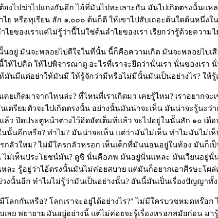
ต้องไปฆ่าไปแกงกันอีก ไอ้ที่มันไปทะเลาะกัน มันไปเกิดตรงนั้นแหละ 
ำไย หรือทุเรียน สัก ๑,๐๐๐ ต้นก็ดี ให้เขาไปสับเถอะต้นใดต้นหนึ่งใน
ัดลำไยของเราแต่ไม่รู้ว่านี้ไม่ใช่ต้นลำไยของเรา เรียกว่ารู้ด้วยความไม
นั้นอยู่ มันจะพลอยไปดีใจในที่นั้น นี้ก็คือความเกิด มันจะพลอยไปเสียใ
ห้ไปคิด ให้ไปพิจารณาดู อะไรที่เราจะยึดว่านั่นเรา นั่นของเรา นั่นแ
มันมีแต่อย่าให้มันมี ให้รู้จักว่ามีหรือไม่มีนั้นมันเป็นอย่างไร? ให้
ยเกิดมาจากไหนล่ะ? ที่ไหนที่เราเกิดมา เคยรู้ไหม? เราอยากจะเข้าไ
ยมตัวจะไปเกิดตรงนั้น อย่างนั้นมันน่าจะเห็น มันน่าจะรู้นะว่าถ
้ว ปิดประตูหน้าต่างไว้อึดอัดเต็มทีแล้ว จะไปอยู่ในนั้นสัก ๑๐ เดือน
อยู่ในนั้นอีกหรือ? ทำไม? มันน่าจะเห็น แต่ว่ามันไม่เห็น ทำไมมันไม
ครกลัวใหม? ไม่มีใครกลัวหรอก เห็นเด็กที่มันนอนอยู่ในท้อง มันก็เป็นอ
ไม่เห็นประโยชน์มัน? ดูซิ นั่นคือภพ มันอยู่นั่นแหละ มันเวียนอยู่
หละ รู้อยู่ว่าไอ้ตรงนั้นมันไม่ค่อยสบาย แต่มันก็อยากเอาศีรษะโผล่เข้าไ
นั้นอีก ทำไมไม่รู้ว่ามันเป็นอย่างนั้น? อันนี้มันเป็นเรื่องปัญญาทั้
ม่มีโลกกันหรือ? โลกเราจะอยู่ได้อย่างไร?" ไม่มีใครบวชหมดหร๊อก ไม
ขวบเลย พยายามมันอยู่อย่างนี้ แต่ไม่ค่อยจะรู้เรื่องหรอกสมัยก่อน ม