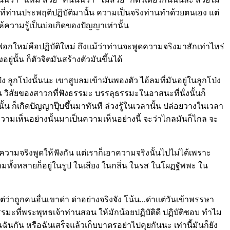
ัน ที่ท่านประพฤติปฏิบัติมานั้น ความเป็นจริงท่านทำด้วยตนเอง แต่
ความรู้เป็นบ่อเกิดของปัญญาเท่านั้น
กใหม่คือปฏิบัติใหม่ ถึงแม้ว่าท่านจะพูดความจริงมาสักเท่าไหร่
่นั้น ก็ตัวจิตมันสร้างตัวมันขึ้นได้
โป่ง ลูกโป่งนั้นนะ เขาสูบลมเข้ามันพองตัว ไอ้ลมที่มันอยู่ในลูกโป่ง
้น วิสัยของสาวกที่ฟังธรรมะ บรรลุธรรมะในอาสนะที่นั่งนั้นก็
นั้น ก็เกิดปัญญาปุ๊บขึ้นมาทันที ล่วงรู้ในเวลานั้น ปล่อยวางในเวลา
กความเห็นอย่างนั้นมาเป็นความเห็นอย่างนี้ จะว่าไกลมันก็ไกล จะ
าความจริงพูดให้ฟังกัน แต่เราก็เอาความจริงนั้นไปไม่ได้เพราะ
มทั้งหลายก็อยู่ในรูป ในเสียง ในกลิ่น ในรส ในโผฏฐัพพะ ใน
แต่ว่าถูกคนอื่นเขาด่า ด่าอย่างจริงจัง โน้น...ด่าแต่วันเข้าพรรษา
่ธรรมะที่พระพุทธเจ้าท่านสอน ให้มักน้อยปฏิบัติดี ปฏิบัติชอบ ทำไม
ันกัน หรือฉันเสร็จแล้วเก็บบาตรอย่าไปคุยกันนะ เท่านี้มันก็ยัง