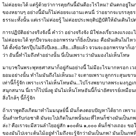
ไม่ค่อยจะได้ แต่รู้ด้วยว่าการคุยกันนี้มันดีอะไรไหม? มันตกอยู่ใน
ของหยาบๆ อย่างนี้มันก็ไม่ค่อยจะเอานะคนนี่ ว่าอยากจะบรรลุธรรม
ธรรมะทั้งนั้น แต่เราไม่ค่อยรู้ ไม่ค่อยประพฤติปฏิบัติให้มันเดินไป
การปฏิบัติอย่างจริงจังนี้ คำว่า อย่างจริงจัง มิใช่ลงเรี่ยวลงแรงอะ
ไม่ค่อยจะได้ ทุกปีจวนจะออกพรรษาก็ยิ่งเป็นนะ คือมันเดินไม่ไหว
ได้ ตั้งข้อวัตรปุ๊บไม่ถึงปีเลย...เสีย...เสียแล้ว จวนจะออกพรรษาก็
ว่า อันนี้ทำไมถึงทำอย่างนั้น นี่เป็นเพราะว่ามันมองไม่เห็นโทษ
มาบวชในพระพุทธศาสนาก็อยู่กันอย่างนี้ ไม่มีอะไรมากหรอก เวลาเร
ยอมอย่างนั้น ทำไมมันถึงไม่เห็นนะ? จะตายเพราะลูกกระสุนเขานะย
เท่านี้ก็รู้จัก เพราะเราไม่เห็นโทษมัน...ไปโรงพยาบาลพระมงกุฏเก
สนุกสนาน นี่เราก็ไปนั่งดู มันไม่เห็นโทษอันนี้ก็น่าอัศจรรย์เหมือนกั
สิ่งใกล้ๆ นี้ก็รู้จัก
ถ้าเราพูดถึงเกิดมาทำไมมนุษย์นี้ มันก็คงตอบปัญหาได้ยาก เพราะมัน
นั้นสำหรับก่อชาติ มันจะไปเกิดในภพนั้นนะที่ไหนก็ช่างมันเป็นภพ
ล่ะ? คือเราจะมีสวนลำไยอยู่สัก ๑๐๐ต้น ๑,๐๐๐ ต้นก็ช่างเถอะ ขอให้
ของมันไปเจาะต้นไม้อยู่ทำไมถึงจะรู้จักว่ามันเป็นภพ? มันเป็นภพท