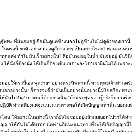
พะ ที่มันจมอยู่ คือมันดูแต่ข้างนอกไม่ดูข้างในไม่ดูตัวของเรานี้ 
ดในตรงนี้ ยกตัวอย่าง มองดูสีกาสวยๆ เป็นอย่างไรล่ะ? พอมองเห็นห
่ง ทำไมมันเร็วอย่างนั้น? คือมันจมอยู่ในน้ำ มันจมอยู่ มันวินิจฉัย
ง ให้นั่งก็ต้องนั่ง ให้เดินก็ต้องเดิน เพราะอะไร? เราฝืนไม่ได้ เพ
านจึงมอบให้เรานี้เอง พูดง่ายๆ อย่างพระนิพพานนี้ พระพุทธเจ้าท่านต
บอกอย่างนั้น? ก็ควรจะชี้ว่ามันเป็นอย่างนั้นอย่างนี้มิใช่หรือ? พร
ให้มันไปกัน? บางคนก็คิดอย่างนั้น "ถ้าพระพุทธเจ้ารู้จริงก็บอกจริ
ิบัติ ท่านเพียงแต่จะแนะแนวทางพอให้เกิดปัญญาเท่านั้น บอกแต่ว่า
นโดษ ให้อย่างนั้นอย่างนี้ เราก็ยังไม่ชอบอยู่แล้วเลยบอกไปว่าให้ท่
ปัญญาให้กันไม่ได้หรอก แต่ท่านก็แนะแนวทางที่จะให้เกิดปัญญานี้
สิงห์อยู่หน้าโบสถ์เรานี้ ต่างคนต่างดู ดูตัวเดียวกันก็ไม่เหมือนกัน ค