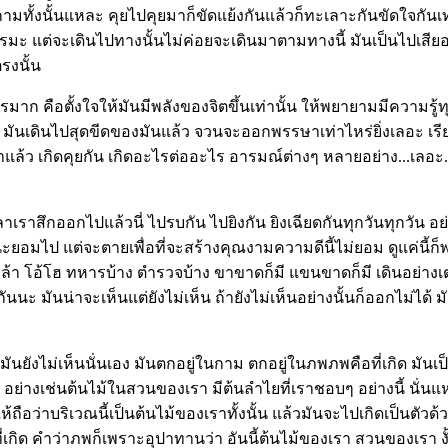
กามทั้งนั้นแหละ คุยไปคุยมาก็ขัดแย้งกันแล้วก็ทะเลาะกันขัดใจกันเท่
ะ แต่จะเดินไปทางนั้นไม่ค่อยจะเดินมาตามทางนี้ มันเป็นไปเสียอย่า
ตรงนั้น
ไรมาก คือตั้งใจให้มันมีพลังของจิตขึ้นเท่านั้น ให้พยายามมีความรู้ทุกอ
 มันเดินไปสุดขีดของมันแล้ว จวนจะออกพรรษาเท่าไหร่ยิ่งเลอะ เรีย
เอาแล้ว เกิดคุยกัน เกิดอะไรต่ออะไร อารมณ์ต่างๆ หลายอย่าง...เลอะ...
าสึกออกไปแล้วนี่ ไปรบกัน ไปยิงกัน ยิงเฉียดกันทุกวันทุกวัน อย่
อมไป แต่จะตายเพื่อที่จะสร้างคุณงามความดีนี้ไม่ยอม ดูแค่นี้ก็พ
ล้า โอ้โฮ ทหารบ้าง ตำรวจบ้าง ขาขาดก็มี แขนขาดก็มี เดินอย่างเต่า
นนะ มันน่าจะเห็นแต่ยังไม่เห็น ถ้ายังไม่เห็นอย่างนั้นก็ออกไม่ได้ มัน
ยังไม่เห็นนั่นเอง มันตกอยู่ในกาม ตกอยู่ในภพภพคือที่เกิด มันเป็นท
 อย่างเช่นต้นไม้ในสวนของเรา มีต้นลำไยที่เราชอบๆ อย่างนี้ นั่นแ
ถือว่าบริเวณนี้เป็นต้นไม้ของเราทั้งนั้น แล้วมันจะไปเกิดเป็นตัวด้
ี่เกิด คำว่าภพก็เพราะอุปาทานว่า อันนี้ต้นไม้ของเรา สวนของเรา งั