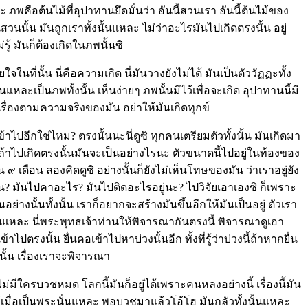
ภพคือต้นไม้ที่อุปาทานยึดมั่นว่า อันนี้สวนเรา อันนี้ต้นไม้ของ
สวนนั้น มันถูกเราทั้งนั้นแหละ ไม่ว่าอะไรมันไปเกิดตรงนั้น อยู่
่รู้ มันก็ต้องเกิดในภพนั้นซิ
จในที่นั้น นี่คือความเกิด นี่มันวางยังไม่ได้ มันเป็นตัววัฏฏะทั้ง
หละเป็นภพทั้งนั้น เห็นง่ายๆ ภพนั้นมีไว้เพื่อจะเกิด อุปาทานนี้มี
รู้เรื่องตามความจริงของมัน อย่าให้มันเกิดทุกข์
ปอีกใช่ไหม? ตรงนั้นนะนี่ดูซิ ทุกคนเตรียมตัวทั้งนั้น มันเกิดมา
้าไปเกิดตรงนั้นมันจะเป็นอย่างไรนะ ตัวขนาดนี้ไปอยู่ในท้องของ
 ๙ เดือน ลองคิดดูซิ อย่างนั้นก็ยังไม่เห็นโทษของมัน ว่าเราอยู่ยัง
่เห็น? มันไปคาอะไร? มันไปติดอะไรอยู่นะ? ไปวิจัยเอาเองซิ ก็เพราะ
ย่างนั้นทั้งนั้น เราก็อยากจะสร้างมันขึ้นอีกให้มันเป็นอยู่ ตัวเรา
นั่นแหละ นี่พระพุทธเจ้าท่านให้พิจารณากันตรงนี้ พิจารณาดูเอา
ปตรงนั้น ยื่นคอเข้าไปหาบ่วงนั้นอีก ทั้งที่รู้ว่าบ่วงนี้ถ้าหากยื่น
งนั้น เรื่องเราจะพิจารณา
่มีใครบวชหมด โลกนี้มันก็อยู่ได้เพราะคนหลงอย่างนี้ เรื่องนี้มัน
ารู้เมื่อเป็นพระนั่นแหละ พอบวชมาแล้วโอ้โฮ มันกลัวทั้งนั้นแหละ