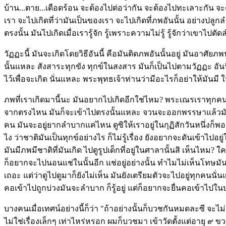
บ้าน...ตาย...เดือดร้อน จะต้องไปต่อว่ากัน จะต้องไปทะเลาะกัน จะ
เรา จะไปเกิดที่ว่ามันเป็นของเรา จะไปเกิดที่ภพอันนั้น อย่างปลูกล
ตรงนั้น มันไปเกิดเมื่อเรารู้จัก รู้เพราะความไม่รู้ รู้จักว่าเขาไปต
วัฏฏะนี้ มันจะเกิดโดยวิธีอันนี้ คือมันติดภพอันนั้นอยู่ มันอาศัยภพ
นั้นแหละ สังสาระทุกขัง ทุกข์ในสงสาร มันก็เป็นไปตามวัฏฏะ อันนี้ใ
ไว้เพื่อจะเกิด นั่นแหละ พระพุทธเจ้าท่านว่ามีอะไรก็อย่าให้มันมี ให้
ภพที่เราเกิดมานี้นะ มันอยากไปเกิดอีกใช่ไหม? พระเณรเราทุกคนเค
จากตรงไหน มันก็จะเข้าไปตรงนั้นแหละ จวนจะออกพรรษาแล้วมันเตรี
คน มันจะอยู่ยากลำบากแค่ไหน ดูซิให้เราอยู่ในกุฏิสักวันหนึ่งก็พอแล
ไง ว่าชาติมันเป็นทุกข์อย่างไร ก็ไม่รู้เรื่อง ยังอยากจะดันเข้าไป
มันมีภพมีชาติที่มันเกิด ไปดูรูปเด็กที่อยู่ในศาลานั้นสิ เห็นไหม? ใ
ก็อยากจะไปนอนแช่ในนั้นอีก แช่อยู่อย่างนั้น ทำไมไม่เห็นโทษมัน 
เถอะ แต่ว่าดูไปดูมาก็ยังไม่เห็น มันยังเตรียมตัวจะไปอยู่ทุกคนนั่นแ
คอเข้าไปถูกบ่วงมันจะลำบาก ก็รู้อยู่ แต่ก็อยากจะยื่นคอเข้าไปในบ่วง
บางคนเมื่อเทศน์อย่างนี้ก็ว่า "ถ้าอย่างนั้นก็บวชกันหมดละซี จะไ
ไม่ใช่เรื่องเล็กๆ เท่าไหร่หรอก ผมก็บวชมา เข้าวัดตั้งแต่อายุ ๙ 