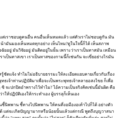
แต่เราชอบดูคนอื่น คนอื่นเห็นหมดแล้ว แต่ตัวเราไม่ชอบดูกัน มัน
น้ามันมองเห็นหมดทุกอย่าง เห็นไหม?ดูในใจนี้ก็ได้ เห็นสภาพ
อยู่ มันวิจัยอยู่ มันติดอยู่ในนั้น เพราะว่าเราเป็นทาสมัน เหมือน
ราะเราเป็นทาสเขา เราเป็นทาสของกามนี้ก็เช่นกัน จะเขี่ยอย่างไรมัน
รัสรู้ชัดแจ้ง ทำไมไม่อธิบายธรรมะให้ละเอียดแยบคายเกี่ยวกับเรื่อง
ะพุทธเจ้าท่านปฏิบัติมาเพื่อจะเป็นพระพุทธเจ้าหลายอสงไขย ก็เพื่อ
งๆ ซิ จะปกปิดอำพรางไว้ทำไม? ไอ้ความเป็นจริงคิดเช่นนี้มันผิด คือ
ให้ปฏิบัติเองให้กระทำเอง ผู้บรรลุก็เห็นเอง
านชี้นิพพาน ชี้ทางไปนิพพาน ให้คนที่งอมืองอเท้าไปก็ได้ อย่างตัว
ได้ แต่จะเกิดปัญญามากหรือน้อยนั้นแล้วแต่กรณี พูดถึงบุญวาสนา
นนี้ว่า "แหม สวย" คนนั้นว่า "ไม่สวย" ก็ตัวเดียวกันนั่นล่ะ สวยไม่