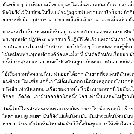
มันคล้ายๆ ว่า เห็นกามที่เขาอยู่นะ ไม่เห็นความสนุกกับเขา แต่เห็น
พิษไปฝังไว้ในกล้วยใบนั้น แม้จะรู้อยู่ว่ามันหวานเท่าไรก็ช่าง ถ้
จนกระทั่งมีอายุพรรษามากขนาดนี้แล้ว ถ้าเรามามองเห็นแล้ว มั
บางคนก็ไม่เห็น บางคนก็เห็นอยู่ แต่อยากไปทดลองทดลองยาพิษ ไอ
พระพุทธเจ้า ปฏิบัติ ๕-๖ พรรษา ก็ปฏิบัติได้แล้ว แต่เรามันห่วงโล
เรามันจะเกินไปละมั้ง" ก็นั่งภาวนาไปเรื่อยๆ ก็เลยเกิดความรู้ขึ
ไม่เหมือนพระพุทธเจ้าองค์ก่อนละมั้ง" นี่ มันต่อต้านกันเรื่อยมา
ที่นี้มีกระสุนมากๆ อยากจะไปยิงกันอยู่นะ ถ้าหากว่ามันอยากก็คิดใ
ไอ้เรื่องกามทั้งหลายนี้นะ มันออกได้ยาก มันยากที่จะเห็นที่มันจะ
ฉันข้าวยังไม่เสร็จ แต่ก็เอาไม้จิ้มมันออก เนื้อมันหลุดออกไปจากฟั
หนึ่งอีก เท่านั้นแหละ...เรื่องของกามไม่ใช่อื่นหรอกเท่านี้ ไม่มีอ
อึดอัด...อึดอัด...เอามันออกสักนิดหนึ่ง โอย เท่านั้นแหละ ไม่รู้ว่าม
อันนี้ไม่มีใครสั่งสอนเราหรอก เราคิดของเราไป พิจารณาไปเรื่อย เ
ใส่ตา แสบหูแสบตา นั่นก็ยังไม่เห็นโทษมัน มันน่าจะเห็นโทษมันน
หาย อะไรเรายังไม่เห็นโทษมัน มันก็ดีทั้งนั้นทุกอย่างให้เข้าใจว่า 