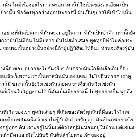
านั้น ไม่มีเรื่องอะไรมากหรอก เท่านี้มิใช่เป็นของละเอียด เป็น
งนั้น ข้อวัตรทุกอย่างทุกประการนี้ มันเป็นอุบายให้เข้าไปเห็น
ย่างที่มันเป็นมา ที่มันจะจมอยู่ในกาม ที่มันเป็นข้าศึก เท่านี้ก็ยัง
กว่ามันไม่มีต้น ไม่มีปลาย มันไม่สม่ำเสมอ พูดทุกปีทำไม่ค่อยจะ
ชอบจะเป็นอย่างนั้นอย่างนี้ถ้าผู้ปฏิบัติจะให้ดีนะ ท่านจะต้องรู้มัน
างนี้ยังชอบ อยากจะไปกันจริงๆ อันตรายมันใกล้เหลือเกิน ก็ยัง
อแล้ว ก็เพราะเราเป็นทาสมันนั่นเองแหละ ไม่ใช่อื่นหรอก เราดู
ก็มี ขนาดนั้นยังวิ่งแข่งกันเลยคนขาเดียวมันวิ่งแข่งกัน
ก็เวียนในวัฏฏะจนได้ นี่มันเป็นเสียอย่างนี้ ไม่พูดอย่างอื่น พูดถึง
ี่เกิดของเรา พูดกันง่ายๆ ที่เกิดของสัตว์ทุกวันนี้คืออะไร? ภพ
หละคือภพอันหนึ่ง ถ้าเราไม่รู้จักมันด้วยปัญญา มันเป็นภพอย่างไร
วงอยู่ทุกๆ ต้น เจาะอยู่ในนั้นแต่ตัวใหญ่มันนอนอยู่ในบ้าน แต่แขนง
้นถ้ามีคนเอามีดไปสับซิ สับต้นลำไยตาย เจ้าของอยู่