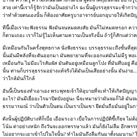
สวย เท่านี้เราก็รู้จักว่ามันเป็นอย่างไร ฉะนั้นผู้บรรลุธรรมะช้า
ว่าทำด้วยตนเองนั้น ก็ต้องอาศัยครูบาอาจารย์บอกอุบายให้เกิด
ทีนี้เมื่อเราจะฟังธรรม ฟังมันจนหมดสงสัย มันก็ไม่หมดหรอก คว
ก็ตามเถอะ เราก็ไม่รู้ไม่เห็นตามความเป็นจริงนั้น ถ้ารู้ก็สักแต่ว
มีเหมือนกันในครั้งพุทธกาล นั่งฟังธรรมะ บรรลุธรรมะถึงขั้นที่สุดในข
นั้นมันมีพลังที่จะดันออกมา มันพยายามที่จะออกแต่มันไม่มีรู พอเอ
เหมือนกัน ไม่มีอะไรสัมผัส มันดันอยู่เหมือนลูกโป่ง ที่มันทึบอยู่ 
นั้น ท่านก็บรรลุธรรมอย่างแท้จริงได้มันเป็นเสียอย่างนั้น มันง่
ว่าใกล้มันก็ใกล้
อันนี้เป็นของทำเอาเอง พระพุทธเจ้าให้อุบายที่จะทำให้เกิดปัญญา 
อะไร? มันมีเยื่ออะไรมาปิดบังอยู่นะ นี่จะหมายว่ามันจมก็ได้ ม
ธรรมารมณ์ ว่าเป็นตัวเป็นตน เป็นเราเป็นเขา ยึดมั่นถือมั่นอยู่ใน
ดังนั้นผู้ปฏิบัติบางทีก็เบื่อ เอือมระอา เบื่อในการปฏิบัติขี้เกียจ
โน้น ด่าอย่างหนัก ถึงวันจะออกพรรษาแล้ว มันก็ยังไม่ลืม อีกพรรษาหน
ไม่อยากจะเอาเข้าไปในใจนั้น? ทำไมมันถึงลืมกันมาตั้งนมนาน? ไม่ต