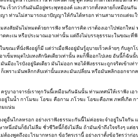
กว่ากัน เร็วกว่ากันมันมีอยู่พระพุทธองค์ และสาวกทั้งหลายก็เหมือนก
ปัญญา ท่านไม่สามารถเอาปัญญาให้กันได้หรอก ท่านสามารถแต่จะให้
ามสงสัยมันไม่หมดด้วยการฟัง หรือการคิด เราต้องเอาไปฟอกใหม่ ฟอ
่าคาดคะเน หรือประมาณเอาเท่านั้น แต่ถึงไม่บรรลุธรรมะในขณะที่ฟังอยู
ณะที่นั่งฟังอยู่ก็มี แต่ว่าเมื่อฟังอยู่มันรู้อุบายเร็วคล้ายๆ กับลูก
าเข็มหมุดไปแทงสักนิดเดียวเท่านั้น ลมก็ฟี้ออกไปเลย อันนี้ก็ฉันนั
คือมันมีอะไรบังอยู่นิดเดียว มันไม่ออก พอได้ฟังธรรมะถูกจริตเข้าเท่า
าย... ก็เพราะมันพลิกกลับเท่านั้นแหละมันเปลี่ยน หรือมันพลิกออกจา
ครูบาอาจารย์เราทุกวันนี้เหมือนกันฉันนั้น ท่านเทศน์ให้เราฟัง เอ
ันจมอยู่ในน้ำ กาโมฆะ โอฆะ คือกาม ภโวฆะ โอฆะคือภพ ภพที่เกิด กา
กามแน่น
 ไม่ต้องดูอื่นไกลหรอก อย่างเราฟังธรรมะกันนี้ไม่ค่อยจะจำอยู่ในใจกัน 
ึ่งมันก็ยังไม่ลืม ชั่วชีวิตนี้ก็ยังไม่ลืม ถ้ามันเข้าถึงใจจริงๆ แต
้องพูดถึงอะไรมากหรอก ข้อวัตรเรานี้ อย่างเราตั้งข้อวัตรว่าก่อนฉ