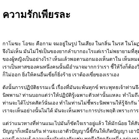
ความรักเพียรละ
กาโมฆะ โอฆะ คือกาม จมอยู่ในรูป ในเสียง ในกลิ่น ในรส ในโผฏฐัพ
จึงไม่เห็น มันไม่ใช่เป็นของยากลำบากอะไรแต่เราไม่พยายามที่สุ
ของผู้หญิงเป็นอย่างไร? เห็นแล้วพอตานอกมองเห็นตาใน เห็นหมดทุกแห
เราเป็นทาสของคนหนึ่งคนนั้นมีอำนาจมากกว่าเรา ชี้ให้วิ่งก็ต้องวิ่
ก็ไม่ออก ยิ่งให้คนอื่นเขี่ยก็ยิ่งร้าย เราต้องเขี่ยของเราเอง
ดังนั้นการปฏิบัติธรรมะนี้ เรื่องที่มันจะพ้นทุกข์ พระพุทธเจ้าท่
นิพพาน? ท่านบอกแต่ว่าให้ปฏิบัติรู้เฉพาะตัวเท่านั้นแหละ ทำไมถึง
ท่านจะได้โปรดสัตว์นั่นเอง ทำไมท่านไม่ชี้พระนิพพานให้รู้จักกัน 
เราจะเห็นอย่างนั้นไม่ได้ มันจะเห็นเพราะการประพฤติ เพราะการปฏ
แต่ว่าแนวทางที่ท่านแนะไปมันก็ขัดใจเราอยู่แล้ว ให้มักน้อย ให้สั
ปัญญาก็เหมือนกัน ท่านจะเอาตัวปัญญานี้ชี้กันให้เกิดปัญญา เอา
บารมี ความรู้ ความเห็นมันต่างกันเช่น พูดถึงวัตถุอันหนึ่ง อย่างรูป