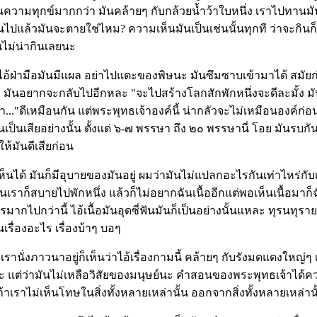
ความทุกข์มากกว่า มันคล้ายๆ กับกล้วยน้ำว้าใบหนึ่ง เราไปทานมัน มัน
ากินไปแล้วมันจะตายใช่ไหม? ความเห็นมันเป็นเช่นนั้นทุกที ว่าจะกินก
นไม่น่ากินเลยนะ
้ฝ่ามือมันมีแผล อย่าไปแตะของพิษนะ มันซึมซาบเข้ามาได้ สมัยก่
ก มันอยากจะกลับไปอีกหละ "จะไปสร้างโลกสักพักหนึ่งจะดีละมั้ง มันจ
้นมา..."ดีเหมือนกัน แต่พระพุทธเจ้าองค์นี้ น่ากลัวจะไม่เหมือนองค
 มันเป็นเสียอย่างนั้น ตั้งแต่ ๖-๗ พรรษา ถึง ๒๐ พรรษานี่ โอย มัน
ห้มันดีเสียก่อน
เห็นได้ มันก็มีอุบายของมันอยู่ ผมว่ามันไม่แปลกอะไรกันเท่าไหร่กั
นเราก็สบายไปพักหนึ่ง แล้วก็ไม่อยากฉันเนื้ออีกแต่พอเห็นเนื้อมาก็ฉ
ะไรมากไปกว่านี้ ไอ้เนื้อมันอุดซี่ฟันมันก็เป็นอย่างนั้นแหละ ทุรนทุรา
ันเรื่องอะไร เรื่องบ้าๆ บอๆ
รานั่งภาวนาอยู่ก็เห็นว่าไอ้เรื่องกามนี้ คล้ายๆ กับรังมดแดงใหญ่ๆ 
ะ แต่ว่ามันไม่เหลือวิสัยของมนุษย์นะ คำสอนของพระพุทธเจ้าได้คว
ถ้าเราไม่เห็นโทษในสิ่งทั้งหลายเหล่านั้น ออกจากสิ่งทั้งหลายเหล่านั