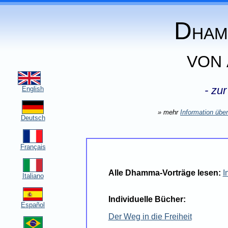
D
HAM
VON
- zur
English
»
mehr
Information
ü
be
Deutsch
Français
Alle Dhamma-Vorträge
lesen:
I
Italiano
Individuelle Bücher:
Español
Der Weg in die Freiheit