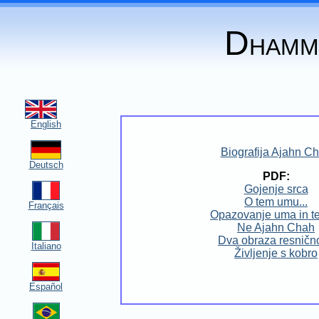
D
HAMM
English
Biografija Ajahn C
Deutsch
PDF:
Gojenje srca
O tem umu...
Français
Opazovanje uma in t
Ne Ajahn Chah
Dva obraza resnično
Italiano
Življenje s kobro
Español