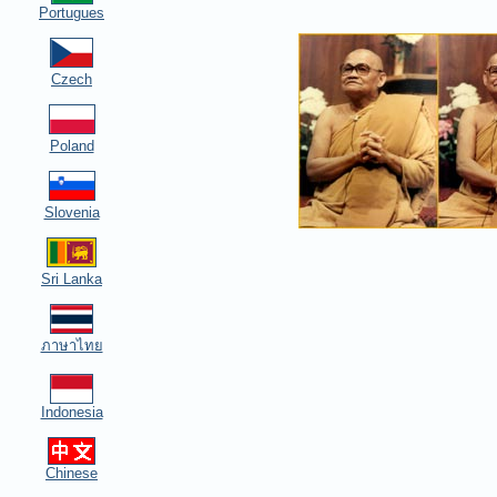
Portugues
Czech
Poland
Slovenia
Sri Lanka
ภาษาไทย
Indonesia
Chinese